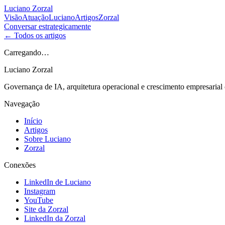
Luciano Zorzal
Visão
Atuação
Luciano
Artigos
Zorzal
Conversar estrategicamente
← Todos os artigos
Carregando…
Luciano Zorzal
Governança de IA, arquitetura operacional e crescimento empresarial
Navegação
Início
Artigos
Sobre Luciano
Zorzal
Conexões
LinkedIn de Luciano
Instagram
YouTube
Site da Zorzal
LinkedIn da Zorzal